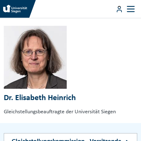
Direkt zum Inhalt
User m
Direkt zum Inhalt
Dr. Elisabeth Heinrich
Gleichstellungsbeauftragte der Universität Siegen