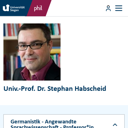
Direkt zum Inhalt
User m
Direkt zum Inhalt
Univ.-Prof. Dr. Stephan Habscheid
Germanistik - Angewandte
Sprachwissenschaft - Professor*in