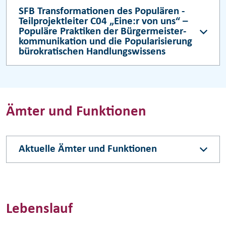
SFB Transformationen des Populären -
Teilprojektleiter C04 „Eine:r von uns“ –
Popu­läre Prak­ti­ken der Bürger­meis­ter­
kom­mu­ni­ka­tion und die Popu­la­ri­sie­rung
büro­kra­ti­schen Hand­lungs­wis­sens
Ämter und Funktionen
Aktuelle Ämter und Funktionen
Lebenslauf