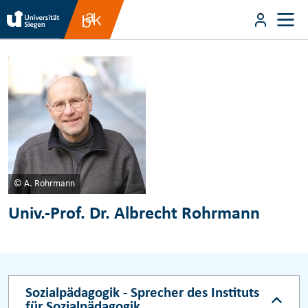
Direkt zum Inhalt
User m
Direkt zum Inhalt
© A. Rohrmann
Univ.-Prof. Dr. Albrecht Rohrmann
Sozialpädagogik - Sprecher des Instituts
für Sozialpädagogik