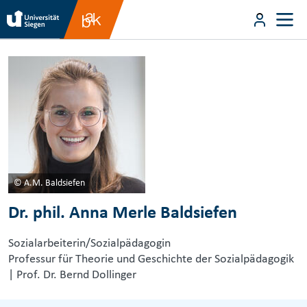
Direkt zum Inhalt
User m
Direkt zum Inhalt
© A.M. Baldsiefen
Dr. phil. Anna Merle Baldsiefen
Sozialarbeiterin/Sozialpädagogin
Professur für Theorie und Geschichte der Sozialpädagogik
| Prof. Dr. Bernd Dollinger