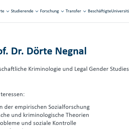
avigation
rte
Studierende
Forschung
Transfer
Beschäftigte
Universit
of. Dr. Dörte Negnal
schaftliche Kriminologie und Legal Gender Studies
teressen:
 der empirischen Sozialforschung
sche und kriminologische Theorien
robleme und soziale Kontrolle