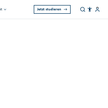
Learn now
Ben
ät
Jetzt studieren