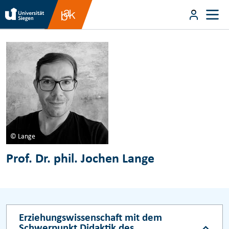
Direkt zum Inhalt
User m
Direkt zum Inhalt
© Lange
Prof. Dr. phil. Jochen Lange
Erziehungswissenschaft mit dem
Schwerpunkt Didaktik des