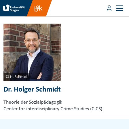
Direkt zum Inhalt
User m
Direkt zum Inhalt
© H. Schmidt
Dr. Holger Schmidt
Theorie der Sozialpädagogik
Center for interdisciplinary Crime Studies (CiCS)