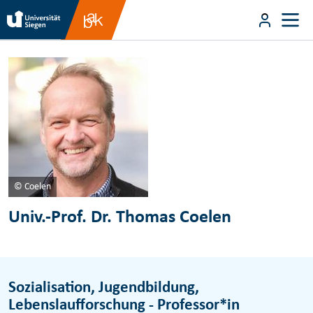
Direkt zum Inhalt
User m
Direkt zum Inhalt
© Coelen
Univ.-Prof. Dr. Thomas Coelen
Sozialisation, Jugendbildung,
Lebenslaufforschung - Professor*in