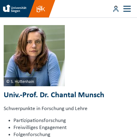
Direkt zum Inhalt
User m
Direkt zum Inhalt
© S. Hüttenhain
Univ.-Prof. Dr. Chantal Munsch
Schwerpunkte in Forschung und Lehre
Partizipationsforschung
Freiwilliges Engagement
Folgenforschung